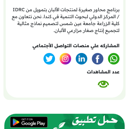
برنامج محاور صغيرة لمنتجات الألبان بتمويل من IDRC
/ المركز الدولي لبحوث التنمية في كندا. نحن نتعاون مع
كلية الزراعة جامعة عين شمس لتصميم نماذج مثالية
لتجميع إنتاج صغار مزارعي الألبان.
المشاركه علي منصات التواصل الأجتماعي
عدد المشاهدات