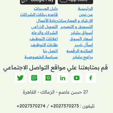
الرئيسية
دليل المبيدات
من نحن
قاعده بيانات الشركات
الإرشاد و الممارسات
ريادة الأعمال
التسويق و التصدير
التمويل الزراعى
أسواق بشاير
الشركاء والرعاه
أسعار السوق
اعلانات التوظيف
إسأل خبير
طلبات التوظيف
المكتبه الرقميه
اتصل بنا
برامج بشاير
سياسة الخصوصية
قم بمتابعتنا علي مواقع التواصل الاجتماعي
27 حسن عاصم - الزمالك - القاهرة
تليفون :
+2027370273
/
+2027370274