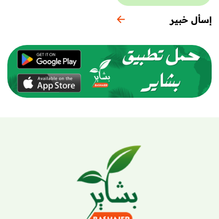
إسأل خبير