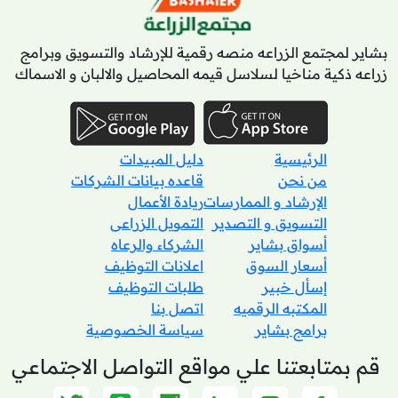
بشاير لمجتمع الزراعه منصه رقمية للإرشاد والتسويق وبرامج
زراعه ذكية مناخيا لسلاسل قيمه المحاصيل والالبان و الاسماك
الرئيسية
دليل المبيدات
من نحن
قاعده بيانات الشركات
الإرشاد و الممارسات
ريادة الأعمال
التسويق و التصدير
التمويل الزراعى
أسواق بشاير
الشركاء والرعاه
أسعار السوق
اعلانات التوظيف
إسأل خبير
طلبات التوظيف
المكتبه الرقميه
اتصل بنا
برامج بشاير
سياسة الخصوصية
قم بمتابعتنا علي مواقع التواصل الاجتماعي