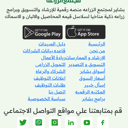
بشاير لمجتمع الزراعه منصه رقمية للإرشاد والتسويق وبرامج
زراعه ذكية مناخيا لسلاسل قيمه المحاصيل والالبان و الاسماك
الرئيسية
دليل المبيدات
من نحن
قاعده بيانات الشركات
الإرشاد و الممارسات
ريادة الأعمال
التسويق و التصدير
التمويل الزراعى
أسواق بشاير
الشركاء والرعاه
أسعار السوق
اعلانات التوظيف
إسأل خبير
طلبات التوظيف
المكتبه الرقميه
اتصل بنا
برامج بشاير
سياسة الخصوصية
قم بمتابعتنا علي مواقع التواصل الاجتماعي