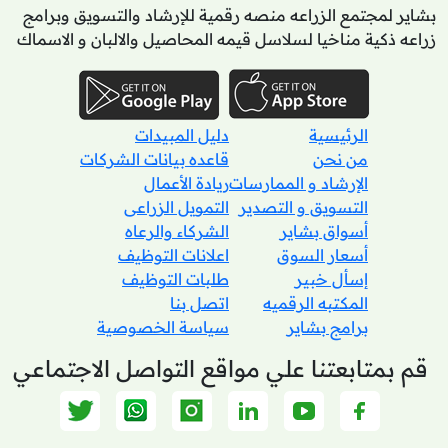
بشاير لمجتمع الزراعه منصه رقمية للإرشاد والتسويق وبرامج
زراعه ذكية مناخيا لسلاسل قيمه المحاصيل والالبان و الاسماك
الرئيسية
دليل المبيدات
من نحن
قاعده بيانات الشركات
الإرشاد و الممارسات
ريادة الأعمال
التسويق و التصدير
التمويل الزراعى
أسواق بشاير
الشركاء والرعاه
أسعار السوق
اعلانات التوظيف
إسأل خبير
طلبات التوظيف
المكتبه الرقميه
اتصل بنا
برامج بشاير
سياسة الخصوصية
قم بمتابعتنا علي مواقع التواصل الاجتماعي