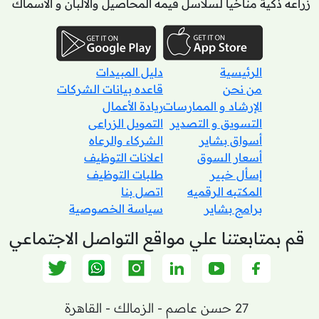
زراعه ذكية مناخيا لسلاسل قيمه المحاصيل والالبان و الاسماك
الرئيسية
دليل المبيدات
من نحن
قاعده بيانات الشركات
الإرشاد و الممارسات
ريادة الأعمال
التسويق و التصدير
التمويل الزراعى
أسواق بشاير
الشركاء والرعاه
أسعار السوق
اعلانات التوظيف
إسأل خبير
طلبات التوظيف
المكتبه الرقميه
اتصل بنا
برامج بشاير
سياسة الخصوصية
قم بمتابعتنا علي مواقع التواصل الاجتماعي
27 حسن عاصم - الزمالك - القاهرة