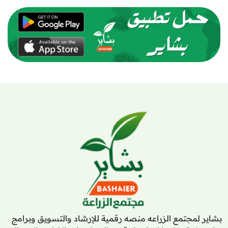
بشاير لمجتمع الزراعه منصه رقمية للإرشاد والتسويق وبرامج