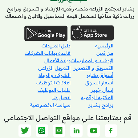
بشاير لمجتمع الزراعه منصه رقمية للإرشاد والتسويق وبرامج
زراعه ذكية مناخيا لسلاسل قيمه المحاصيل والالبان و الاسماك
الرئيسية
دليل المبيدات
من نحن
قاعده بيانات الشركات
الإرشاد و الممارسات
ريادة الأعمال
التسويق و التصدير
التمويل الزراعى
أسواق بشاير
الشركاء والرعاه
أسعار السوق
اعلانات التوظيف
إسأل خبير
طلبات التوظيف
المكتبه الرقميه
اتصل بنا
برامج بشاير
سياسة الخصوصية
قم بمتابعتنا علي مواقع التواصل الاجتماعي